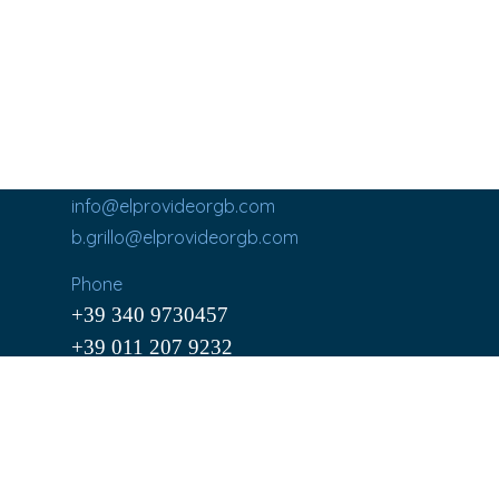
info@elprovideorgb.com
b.grillo@elprovideorgb.com
Phone
+39 340 9730457
+39 011 207 9232
Cel. (+39) 340 9730457
Via C. Cavour, 195