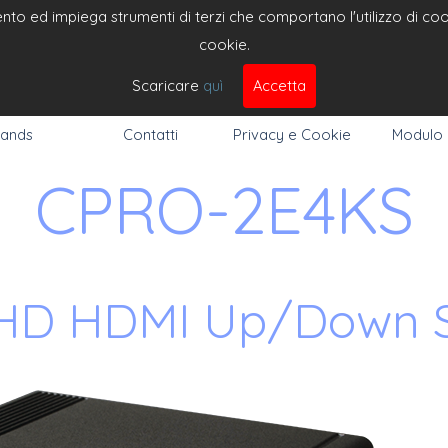
to ed impiega strumenti di terzi che comportano l'utilizzo di cooki
cookie.
DEO 
Cerc
Scaricare
quì
Accetta
ands
Contatti
Privacy e Cookie
Modulo
CPRO-2E4KS
HD HDMI Up/Down S