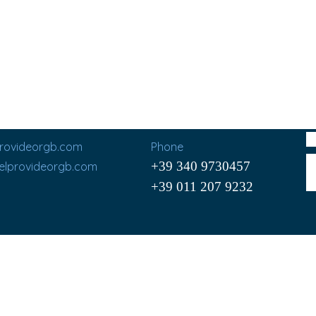
provideorgb.com
Phone
+39 340 9730457
@elprovideorgb.com
+39 011 207 9232
Cel. (+39) 340 9730457
Via C. Cavour, 195
10091 Alpignano (TO)