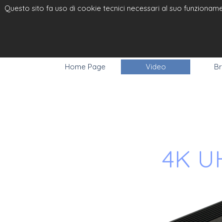
Questo sito fa uso di cookie tecnici necessari al suo funzionamen
ELPRO VI
RGB
Home Page
Video
Br
4K U