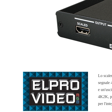
Lo scale
segnale 
e un'usci
4K2K, pe
per l'in