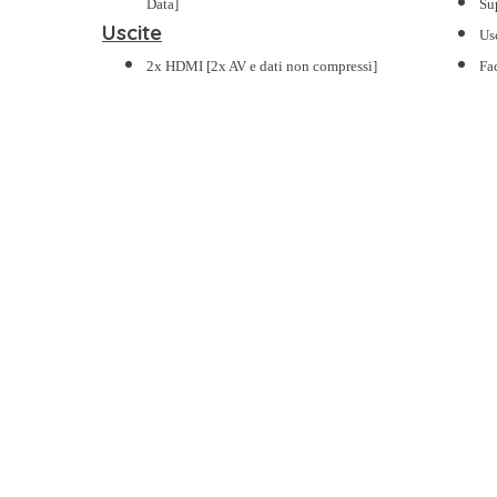
Data]
Su
Uscite
Us
2x HDMI [2x AV e dati non compressi]
Fa