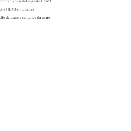
pporta bypass del segnale HDMI
cita HDMI simultanea
cile da usare e semplice da usare