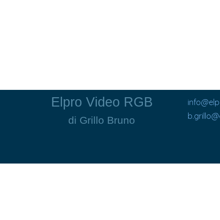
Elpro Video RGB
info@el
b.grillo
di Grillo Bruno