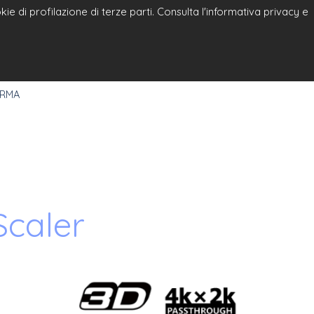
e di profilazione di terze parti. Consulta l'informativa privacy e
a
Select Language
▼
 RMA
caler