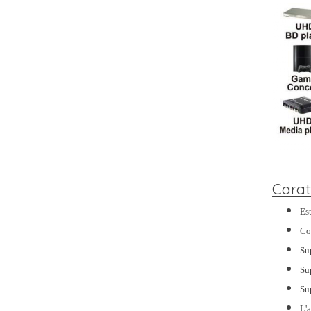
Carat
Es
Co
Su
Su
Su
L'