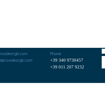
provideorgb.com
Phone
+39 340 9730457
@elprovideorgb.com
+39 011 207 9232
Cel. (+39) 340 9730457
Via C. Cavour, 195
10091 Alpignano (TO)