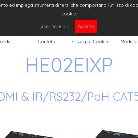
to ed impiega strumenti di terzi che comportano l'utilizzo di cooki
cookie.
DEO 
Cerc
Scaricare
quì
Accetta
ands
Contatti
Privacy e Cookie
Modulo
HE02EIXP
HDMI & IR/RS232/PoH CAT