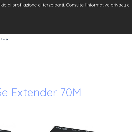
e di profilazione di terze parti. Consulta l'informativa privacy e
a
Select Language
▼
 RMA
5e Extender 70M