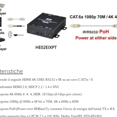
teristiche
tende il segnale HDMI 4K UHD, RS232 e IR su un cavo CAT5e / 6.
nformità HDMI 2.0, HDCP 2.2 / 1.4 e DVI.
pporta 4K 60Hz 4: 4: 4, HDR. 18 Gbps (6 Gbps per colore)
pporta 1080p @ 60Hz a 48 bit a 70M, 4K a 60Hz a 40M.
pporta PoH (Power over HDBaseT), consente l'invio di energia dall'unità TX o RX.
audio supporta fino a LPCM 7.1 a 192 KHz, Dolby TrueHD, DTS-HD MA