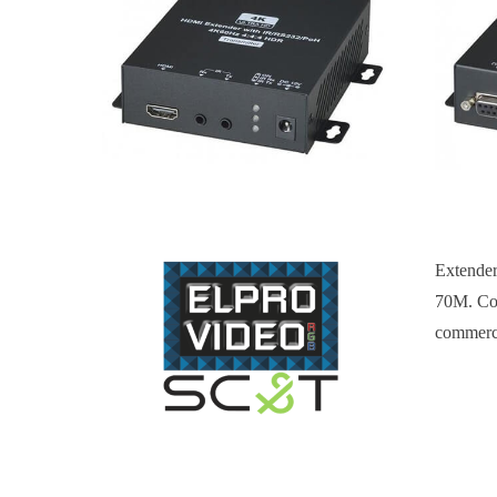
Extender
70M. Con 
commerci