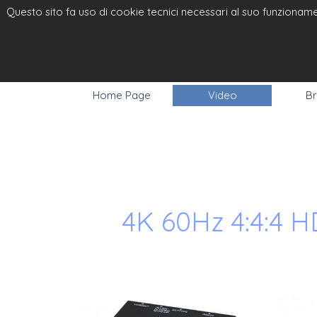
Questo sito fa uso di cookie tecnici necessari al suo funzionamen
ELPRO VI
RGB
Home Page
Video
Br
4K 60Hz 4:4:4 