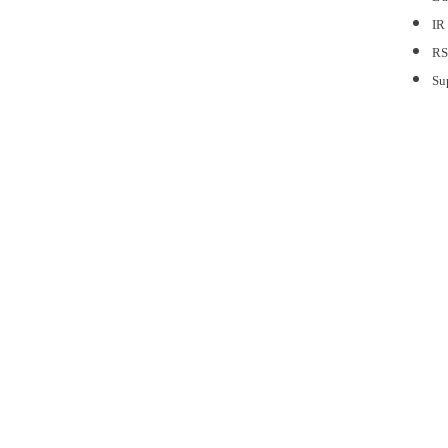
IR
RS
Su