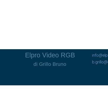
Elpro Video RGB
info@el
b.grillo
di Grillo Bruno