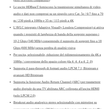
(solo ricevitori compatibili)
Le uscite HDBaseT forniscono la trasmissione simultanea di video,
audio e dati non compressi su un singolo cavo Cat. 5e / 6/7 fino a 70
m / 230 piedi a 1080p e 35 m / 115 piedi a 4K
L'AVLC integrato (Adaptive Visually Lossless Compression) si attiva
quando i requisiti di larghezza di banda della sorgente superano i
10,2 Gbps (340 MHz) consentendo il supporto di sorgenti fino a 18
Gbps (600 MHz) senza perdita di qualità visiva
Per uscita, selezionabile, riduzione del ridimensionamento da 4K a
1080p / conversione dello spazio colore (da 4: 4: 4 a 4: 2: 0)
Supporta il pass-through di formati audio LPCM 7.1, Bitstream e
avanzati HD Bitstream
Supporta la funzione Audio Return Channel (ARC) per trasmettere
audio digitale da una TV abilitata ARC collegata all'uscita HDMI
(solo LPCM 2.0)
Breakout audio analogico stereo selezionabile con mirroring su