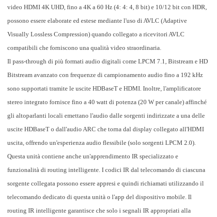
video HDMI 4K UHD, fino a 4K a 60 Hz (4: 4: 4, 8 bit) e 10/12 bit con HDR,
possono essere elaborate ed estese mediante l'uso di AVLC (Adaptive
Visually Lossless Compression) quando collegato a ricevitori AVLC
compatibili che forniscono una qualità video straordinaria.
Il pass-through di più formati audio digitali come LPCM 7.1, Bitstream e HD
Bitstream avanzato con frequenze di campionamento audio fino a 192 kHz
sono supportati tramite le uscite HDBaseT e HDMI. Inoltre, l'amplificatore
stereo integrato fornisce fino a 40 watt di potenza (20 W per canale) affinché
gli altoparlanti locali emettano l'audio dalle sorgenti indirizzate a una delle
uscite HDBaseT o dall'audio ARC che torna dal display collegato all'HDMI
uscita, offrendo un'esperienza audio flessibile (solo sorgenti LPCM 2.0).
Questa unità contiene anche un'apprendimento IR specializzato e
funzionalità di routing intelligente. I codici IR dal telecomando di ciascuna
sorgente collegata possono essere appresi e quindi richiamati utilizzando il
telecomando dedicato di questa unità o l'app del dispositivo mobile. Il
routing IR intelligente garantisce che solo i segnali IR appropriati alla