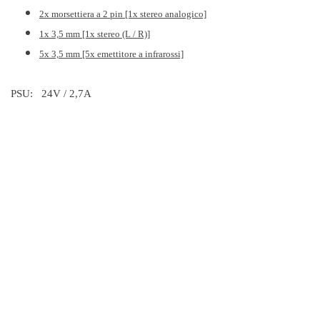
2x morsettiera a 2 pin [1x stereo analogico]
1x 3,5 mm [1x stereo (L / R)]
5x 3,5 mm [5x emettitore a infrarossi]
PSU: 24V / 2,7A