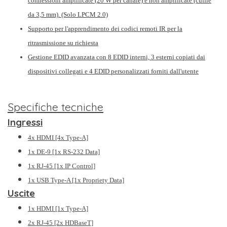
connessioni amplificate (20 W per canale) e non amplificate (cuffie
da 3,5 mm).
(Solo LPCM 2.0)
Supporto per l'apprendimento dei codici remoti IR per la
ritrasmissione su richiesta
Gestione EDID avanzata con 8 EDID interni, 3 esterni copiati dai
dispositivi collegati e 4 EDID personalizzati forniti dall'utente
Specifiche tecniche
Ingressi
4x HDMI [4x Type-A]
1x DE-9 [1x RS-232 Data]
1x RJ-45 [1x IP Control]
1x USB Type-A [1x Propriety Data]
Uscite
1x HDMI [1x Type-A]
2x RJ-45 [2x HDBaseT]