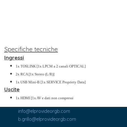
Specifiche tecniche
Ingressi
1x TOSLINK [1x LPCM a 2 canali OPTICAL]
2x RCA [1x Stereo (L/R)]
1x USB Mini-B [1x SERVICE Propriety Data]
Uscite
1x HDMI [1x AV e dati non compressi
info@elprovideorgb.com
b.grillo@elprovideorgb.com