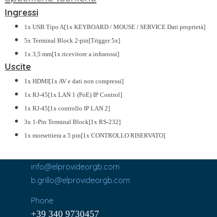
Ingressi
1x USB Tipo A[1x KEYBOARD / MOUSE / SERVICE Dati proprietà]
5x Terminal Block 2-pin[Trigger 5x]
1x 3,5 mm[1x ricevitore a infrarossi]
Uscite
1x HDMI[1x AV e dati non compressi]
1x RJ-45[1x LAN 1 (PoE) IP Control]
1x RJ-45[1x controllo IP LAN 2]
3x 1-Pin Terminal Block[1x RS-232]
1x morsettiera a 5 pin[1x CONTROLLO RISERVATO]
info@elprovideorgb.com
b.grillo@elprovideorgb.com
Phone
+39 340 9730457