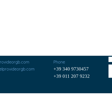
provideorgb.com
Phone
+39 340 9730457
@elprovideorgb.com
+39 011 207 9232
Cel. (+39) 340 9730457
Via C. Cavour, 195
10091 Alpignano (TO)