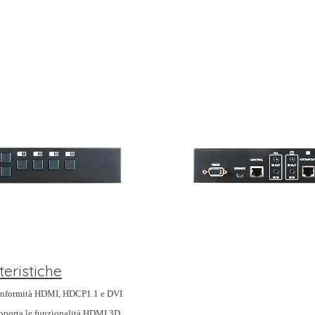
teristiche
nformità HDMI, HDCP1.1 e DVI
pporta le funzionalità HDMI 3D