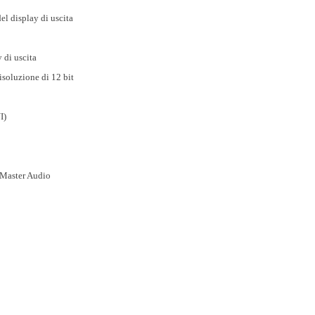
l display di uscita
 di uscita
isoluzione di 12 bit
I)
 Master Audio