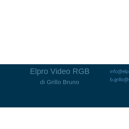
Elpro Video RGB
info@el
b.grillo
di Grillo Bruno