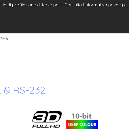
e di profilazione di terze parti. Consulta l'informativa privacy e
a
Select Language
▼
 RMA
R & RS-232