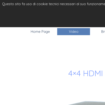
Questo sito fa uso di cookie tecnici necessari al suo funzionamen
ELPRO VI
RGB
Home Page
Video
Br
4×4 HDMI 