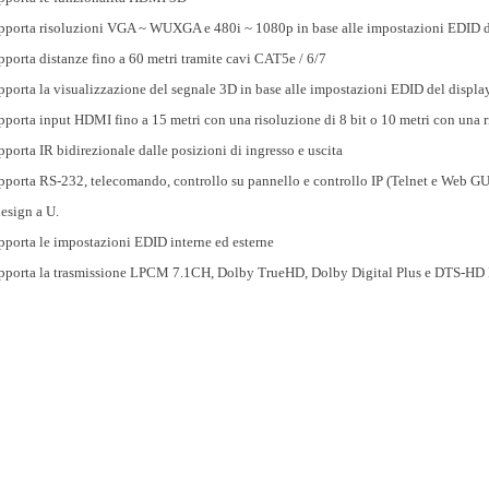
pporta risoluzioni VGA ~ WUXGA e 480i ~ 1080p in base alle impostazioni EDID de
pporta distanze fino a 60 metri tramite cavi CAT5e / 6/7
pporta la visualizzazione del segnale 3D in base alle impostazioni EDID del display
pporta input HDMI fino a 15 metri con una risoluzione di 8 bit o 10 metri con una r
porta IR bidirezionale dalle posizioni di ingresso e uscita
pporta RS-232, telecomando, controllo su pannello e controllo IP (Telnet e Web GU
design a U.
pporta le impostazioni EDID interne ed esterne
pporta la trasmissione LPCM 7.1CH, Dolby TrueHD, Dolby Digital Plus e DTS-HD