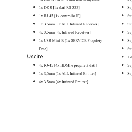
1x DE-9 [1x dati RS-232]
Su
1x RJ-45 [1x controllo IP]
Su
1x 3.5mm [1x ALL Infrared Receiver]
Su
4x 3.5mm [4x Infrared Receiver]
Su
1x USB Mini-B [1x SERVICE Propriety
Sup
Data]
Su
Uscite
1 
4x RJ-45 [4x HDMI e proprietà dati]
Su
1x 3,5mm [1x ALL Infrared Emitter]
Su
4x 3.5mm [4x Infrared Emitter]