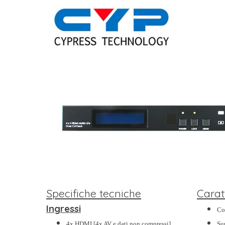
Specifiche tecniche
Carat
Ingressi
Co
4x HDMI [4x AV e dati non compressi]
Su