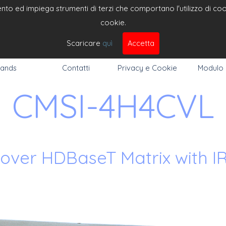
to ed impiega strumenti di terzi che comportano l'utilizzo di cooki
cookie.
DEO 
Cerc
Scaricare
quì
Accetta
ands
Contatti
Privacy e Cookie
Modulo
CMSI-4H4CVL
over HDBaseT Matrix with I