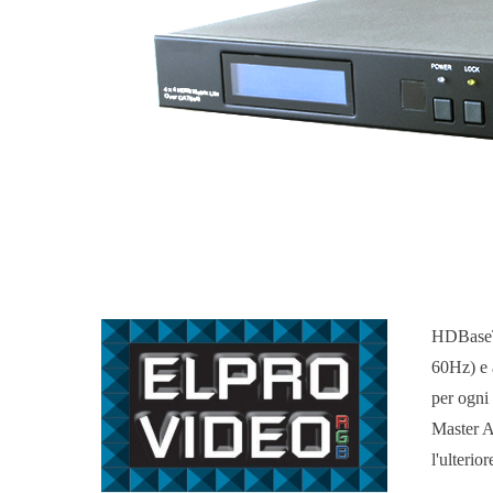
HDBaseT 
60Hz) e 
per ogni
Master A
l'ulteri