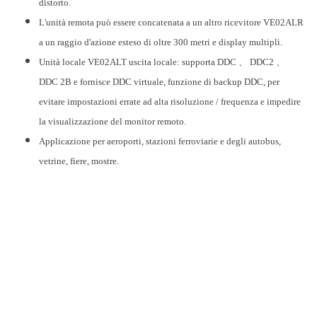
distorto.
L'unità remota può essere concatenata a un altro ricevitore VE02ALR
a un raggio d'azione esteso di oltre 300 metri e display multipli.
Unità locale VE02ALT uscita locale: supporta DDC 、 DDC2 、
DDC 2B e fornisce DDC virtuale, funzione di backup DDC, per
evitare impostazioni errate ad alta risoluzione / frequenza e impedire
la visualizzazione del monitor remoto.
Applicazione per aeroporti, stazioni ferroviarie e degli autobus,
vetrine, fiere, mostre.