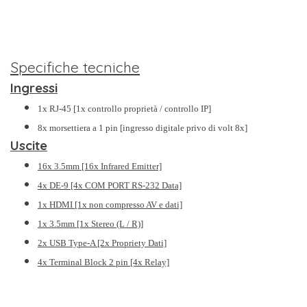
Specifiche tecniche
Ingressi
1x RJ-45 [1x controllo proprietà / controllo IP]
8x morsettiera a 1 pin [ingresso digitale privo di volt 8x]
Uscite
16x 3.5mm [16x Infrared Emitter]
4x DE-9 [4x COM PORT RS-232 Data]
1x HDMI [1x non compresso AV e dati]
1x 3.5mm [1x Stereo (L / R)]
2x USB Type-A [2x Propriety Dati]
4x Terminal Block 2 pin [4x Relay]