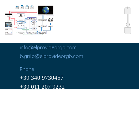
+
-
info@elprovideorgb.com
b.grillo@elprovideorgb.com
Phone
+39 340 9730457
+39 011 207 9232
Cel. (+39) 340 9730457
Via C. Cavour, 195
10091 Alpignano (TO)