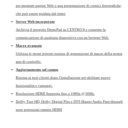
per mostrare
pagine
Web
o una presentazione di cornici fotografiche,
che può essere guidata dal timer.
Server Web incorporato
Archivia il progetto DemoPad su CENTRO 8 e consente la
comunicazione di qualsiasi dispositivo con un browser Web.
Macro avanzate
Utilizza le stesse potenti routine di generazione di macro della nostra
app di controllo.
Aggiornamento sul campo
Ritorna ai tuoi clienti dopo l'installazione per abilitare nuove
funzionalità e
vantaggi.
Risoluzione HDMI Supporta fino a 1080p @ 60Hz.
Dolby True HD, Dolby Digital Plus e DTS Master Audio Pass-through
sono
potenziati tramite HDMI