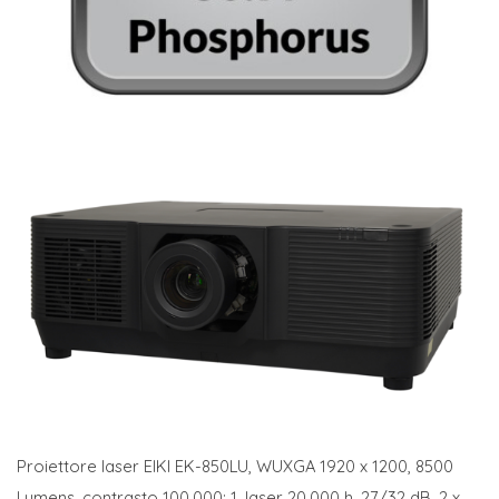
Proiettore laser EIKI EK-850LU, WUXGA 1920 x 1200, 8500
Lumens, contrasto 100.000: 1, laser 20.000 h, 27/32 dB, 2 x