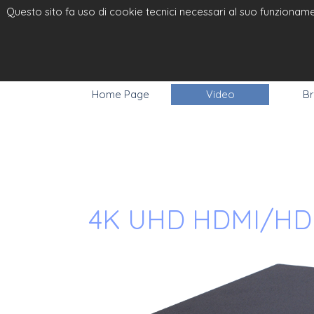
Questo sito fa uso di cookie tecnici necessari al suo funzionamen
ELPRO VI
RGB
Home Page
Video
Br
4K UHD HDMI/HDBa