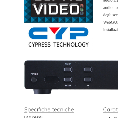
audio HD
audio no
degli sc
WebGUI. 
installaz
Specifiche tecniche
Carat
Ingressi
HD