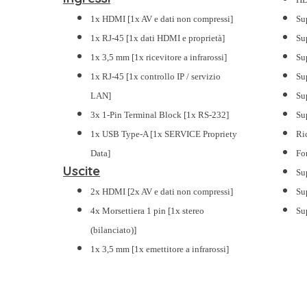
1x HDMI [1x AV e dati non compressi]
Su
1x RJ-45 [1x dati HDMI e proprietà]
Su
1x 3,5 mm [1x ricevitore a infrarossi]
Su
1x RJ-45 [1x controllo IP / servizio
Su
LAN]
Su
3x 1-Pin Terminal Block [1x RS-232]
Su
1x USB Type-A [1x SERVICE Propriety
Ri
Data]
Fo
Uscite
Su
2x HDMI [2x AV e dati non compressi]
Su
4x Morsettiera 1 pin [1x stereo
Su
(bilanciato)]
1x 3,5 mm [1x emettitore a infrarossi]