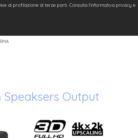
e di profilazione di terze parti. Consulta l'informativa privacy e
a
Select Language
▼
 RMA
 Speaksers Output