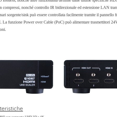
 lossless, nonché altre funzionalità definite dalle ultime specifiche 
n compressi, nonché controllo IR bidirezionale ed estensione LAN tram
enari sorgente/sink può essere controllata facilmente tramite il pannel
La funzione Power over Cable (PoC) può alimentare trasmettitori 24V c
ioni.
teristiche
MI con supporto UHD 3D e 4K