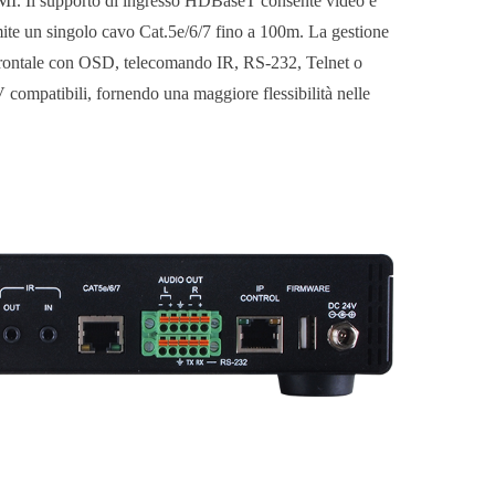
HDMI. Il supporto di ingresso HDBaseT consente video e
ite un singolo cavo Cat.5e/6/7 fino a 100m. La gestione
lo frontale con OSD, telecomando IR, RS-232, Telnet o
ompatibili, fornendo una maggiore flessibilità nelle