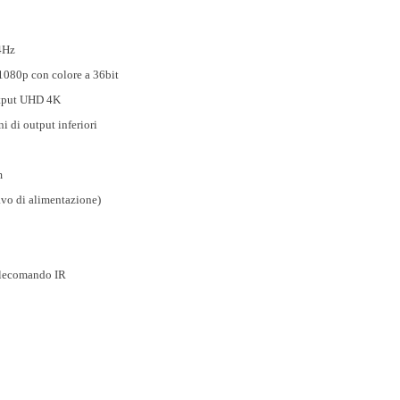
4Hz
 1080p con colore a 36bit
output UHD 4K
 di output inferiori
m
avo di alimentazione)
telecomando IR