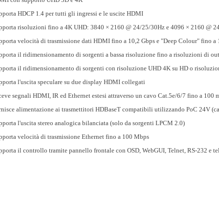
pporta HDCP 1.4 per tutti gli ingressi e le uscite HDMI
pporta risoluzioni fino a 4K UHD: 3840 × 2160 @ 24/25/30Hz e 4096 × 2160 @ 2
pporta velocità di trasmissione dati HDMI fino a 10,2 Gbps e "Deep Colour" fino a
pporta il ridimensionamento di sorgenti a bassa risoluzione fino a risoluzioni di 
pporta il ridimensionamento di sorgenti con risoluzione UHD 4K su HD o risoluzioni
pporta l'uscita speculare su due display HDMI collegati
ceve segnali HDMI, IR ed Ethernet estesi attraverso un cavo Cat.5e/6/7 fino a 100 
rnisce alimentazione ai trasmettitori HDBaseT compatibili utilizzando PoC 24V (c
pporta l'uscita stereo analogica bilanciata (solo da sorgenti LPCM 2.0)
pporta velocità di trasmissione Ethernet fino a 100 Mbps
pporta il controllo tramite pannello frontale con OSD, WebGUI, Telnet, RS-232 e 