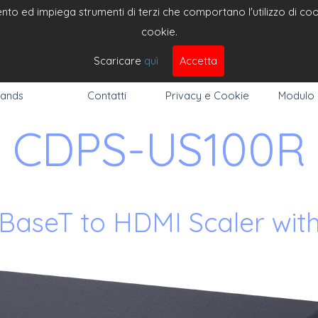
to ed impiega strumenti di terzi che comportano l'utilizzo di cooki
cookie.
DEO 
Cerc
Scaricare
quì
Accetta
ands
Contatti
Privacy e Cookie
Modulo
CDPS-US100R
seT to HDMI Scaler with