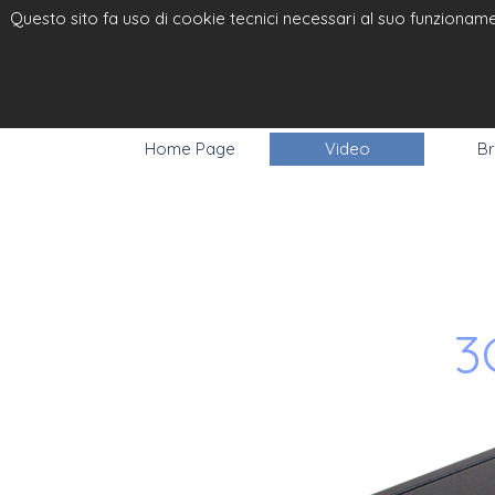
Questo sito fa uso di cookie tecnici necessari al suo funzionamen
ELPRO VI
RGB
Home Page
Video
Br
3