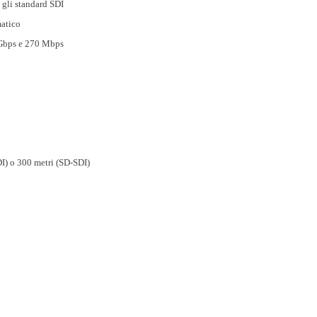
 gli standard SDI
matico
1 Gbps e 270 Mbps
DI) o 300 metri (SD-SDI)