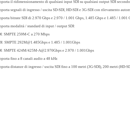
pporta il ridimensionamento di qualsiasi input SDI su qualsiasi output SDI secondo
pporta segnali di ingresso / uscita SD-SDI, HD-SDI e 3G-SDI con rilevamento auto
pporta bitrate SDI di 2.970 Gbps e 2.970 / 1.001 Gbps, 1.485 Gbps e 1.485 / 1.00
pporta modalità / standard di input / output SDI:
DI: SMPTE 259M-C a 270 Mbps
DI: SMPTE 292M@1.485Gbps e 1.485 / 1.001Gbps
DI: SMPTE 424M/425M-A@2.970Gbps e 2.970 / 1.001Gbps
pporta fino a 8 canali audio a 48 kHz
pporta distanze di ingresso / uscita SDI fino a 100 metri (3G-SDI), 200 metri (HD-S