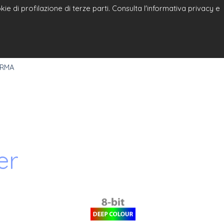
e di profilazione di terze parti. Consulta l'informativa privacy e
a
Select Language
▼
 RMA
er