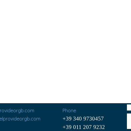
provideorgb.com
Phone
+39 340 9730457
@elprovideorgb.com
+39 011 207 9232