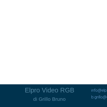
Elpro Video RGB
info@el
b.grillo
di Grillo Bruno