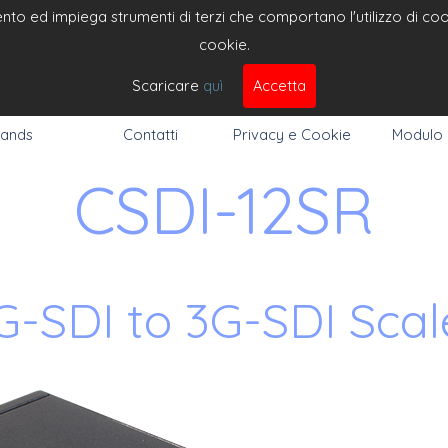
to ed impiega strumenti di terzi che comportano l'utilizzo di cooki
cookie.
DEO 
Cerc
Scaricare
quì
Accetta
ands
Contatti
Privacy e Cookie
Modulo
CSDI-12SR
G-SDI to 3G-SDI Scal