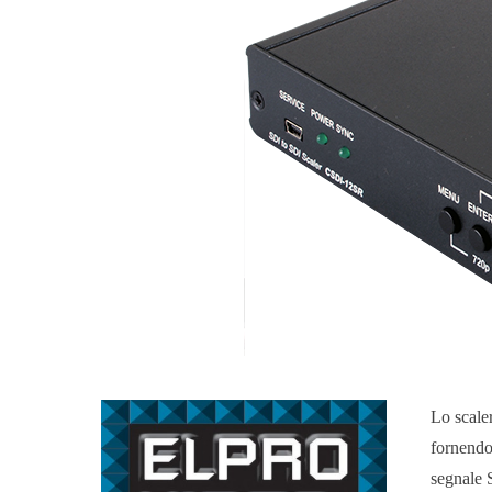
Lo scale
fornendo
segnale 