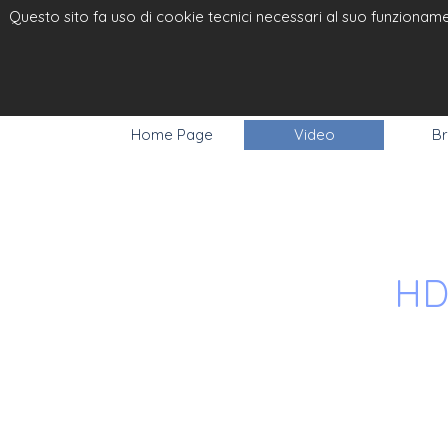
Questo sito fa uso di cookie tecnici necessari al suo funzionamen
ELPRO VI
RGB
Home Page
Video
Br
HD