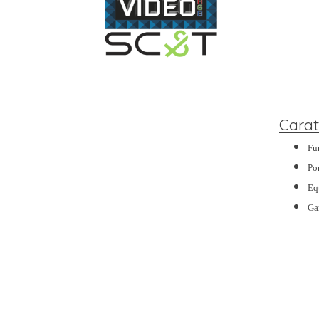
Carat
Fu
Por
Eq
Ga