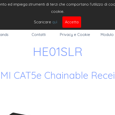
to ed impiega strumenti di terzi che comportano l'utilizzo di cooki
cookie.
DEO 
Cerc
Scaricare
quì
Accetta
ands
Contatti
Privacy e Cookie
Modulo
HE01SLR
MI CAT5e Chainable Recei