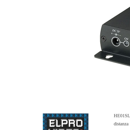
HE01SLR 
distanza