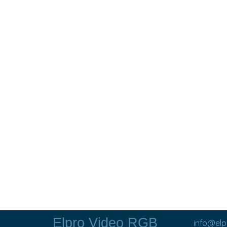
Elpro Video RGB
info@el