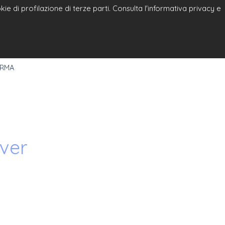
e di profilazione di terze parti. Consulta l'informativa privacy e
a
Select Language
▼
 RMA
ver