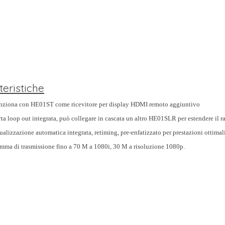
teristiche
nziona con HE01ST come ricevitore per display HDMI remoto aggiuntivo
ta loop out integrata, può collegare in cascata un altro HE01SLR per estendere il ra
ualizzazione automatica integrata, retiming, pre-enfatizzato per prestazioni ottimal
mma di trasmissione fino a 70 M a 1080i, 30 M a risoluzione 1080p.