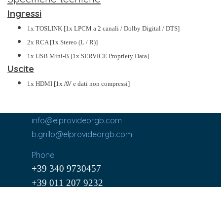
Ingressi
1x TOSLINK [1x LPCM a 2 canali / Dolby Digital / DTS]
2x RCA [1x Stereo (L / R)]
1x USB Mini-B [1x SERVICE Propriety Data]
Uscite
1x HDMI [1x AV e dati non compressi]
info@elprovideorgb.com
b.grillo@elprovideorgb.com
Phone
+39 340 9730457
+39 011 207 9232