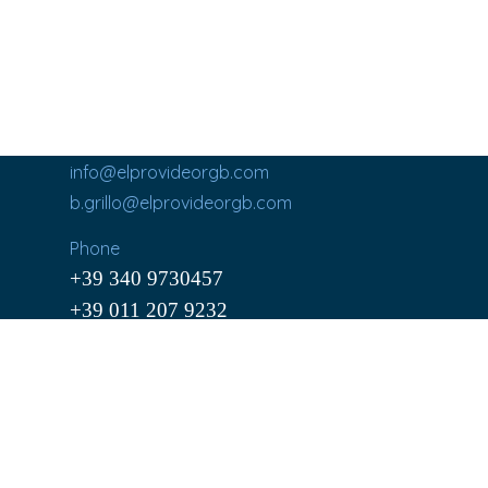
info@elprovideorgb.com
b.grillo@elprovideorgb.com
Phone
+39 340 9730457
+39 011 207 9232
Cel. (+39) 340 9730457
Via C. Cavour, 195
10091 Alpignano (TO)