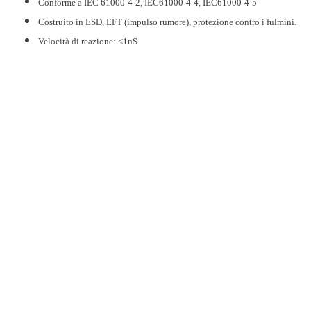
Conforme a IEC 61000-4-2, IEC61000-4-4, IEC61000-4-5
Costruito in ESD, EFT (impulso rumore), protezione contro i fulmini.
Velocità di reazione: <1nS