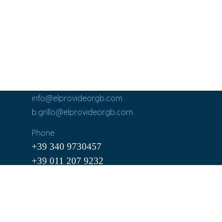
info@elprovideorgb.com
b.grillo@elprovideorgb.com
Phone
+39 340 9730457
+39 011 207 9232
Cel. (+39) 340 9730457
Via C. Cavour, 195