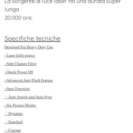
La sorgente di luce laser ha una durata super
lunga
20.000 ore.
Specifiche tecniche
Designed For Heavy Duty Use
- Laser light source
- Side Change Filter
- Quick Power Off
- Advanced Anti-Theft Feature
- Auto Function
・Auto Search and Auto Sync
- Six Picture Modes
・Dynamic
・Standard
・Cinema