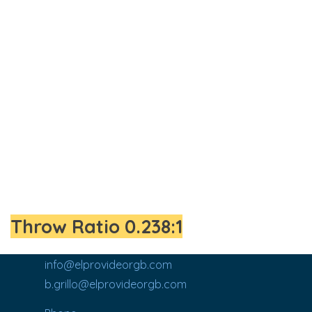
Throw Ratio 0.238:1
info@elprovideorgb.com
b.grillo@elprovideorgb.com