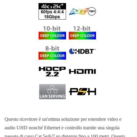
Questo ricevitore è un'ottima soluzione per estendere video e
audio UHD nonché Ethernet e controllo tramite una singola
passata di cavo Cat.5e/6/7 su distanze fino a 100 metri. Questo