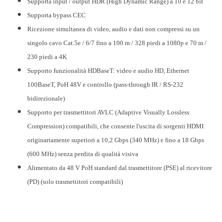
Supporta input / output HDR (High Dynamic Range) a 10 e 12 bit
Supporta bypass CEC
Ricezione simultanea di video, audio e dati non compressi su un
singolo cavo Cat.5e / 6/7 fino a 100 m / 328 piedi a 1080p e 70 m /
230 piedi a 4K
Supporto funzionalità HDBaseT: video e audio HD, Ethernet
100BaseT, PoH 48V e controllo (pass-through IR / RS-232
bidirezionale)
Supporto per trasmettitori AVLC (Adaptive Visually Lossless
Compression) compatibili, che consente l'uscita di sorgenti HDMI
originariamente superiori a 10,2 Gbps (340 MHz) e fino a 18 Gbps
(600 MHz) senza perdita di qualità visiva
Alimentato da 48 V PoH standard dal trasmettitore (PSE) al ricevitore
(PD) (solo trasmettitori compatibili)